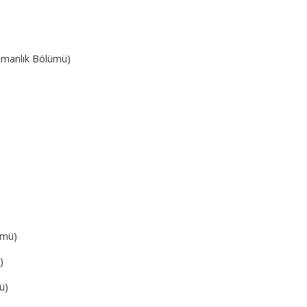
cümanlık Bölümü)
ümü)
)
ü)