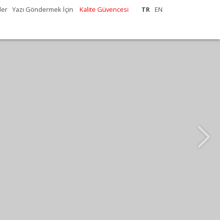
ler
Yazı Göndermek İçin
Kalite Güvencesi
TR
EN