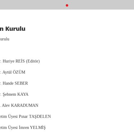
n Kurulu
urulu
r. Huriye REİS (Editör)
r. Aytül ÖZÜM
Dr. Hande SEBER
Dr. Şebnem KAYA
r. Alev KARADUMAN
retim Üyesi Pınar TAŞDELEN
retim Üyesi İmren YELMİŞ