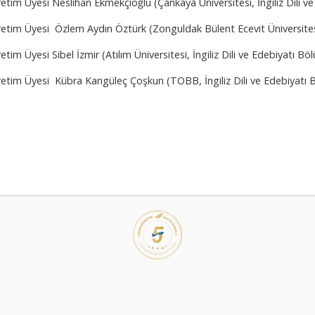
etim Üyesi Neslihan Ekmekçioğlu (Çankaya Üniversitesi, İngiliz Dili v
etim Üyesi Özlem Aydın Öztürk (Zonguldak Bülent Ecevit Üniversitesi,
etim Üyesi Sibel İzmir (Atılım Üniversitesi, İngiliz Dili ve Edebiyatı B
retim Üyesi Kübra Kangüleç Çoşkun (TOBB, İngiliz Dili ve Edebiyatı