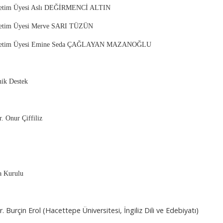
retim Üyesi Aslı DEĞİRMENCİ ALTIN
retim Üyesi Merve SARI TÜZÜN
retim Üyesi Emine Seda ÇAĞLAYAN MAZANOĞLU
nik Destek
. Onur Çiffiliz
a Kurulu
r. Burçin Erol (Hacettepe Üniversitesi, İngiliz Dili ve Edebiyatı)