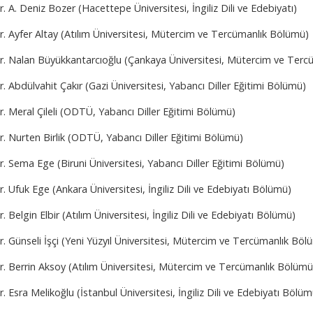
r. A. Deniz Bozer (Hacettepe Üniversitesi, İngiliz Dili ve Edebiyatı)
r. Ayfer Altay (Atılım Üniversitesi, Mütercim ve Tercümanlık Bölümü)
Dr. Nalan Büyükkantarcıoğlu (Çankaya Üniversitesi, Mütercim ve Ter
r. Abdülvahit Çakır (Gazi Üniversitesi, Yabancı Diller Eğitimi Bölümü)
r. Meral Çileli (ODTÜ, Yabancı Diller Eğitimi Bölümü)
r. Nurten Birlik (ODTÜ, Yabancı Diller Eğitimi Bölümü)
r. Sema Ege (Biruni Üniversitesi, Yabancı Diller Eğitimi Bölümü)
r. Ufuk Ege (Ankara Üniversitesi, İngiliz Dili ve Edebiyatı Bölümü)
r. Belgin Elbir (Atılım Üniversitesi, İngiliz Dili ve Edebiyatı Bölümü)
r. Günseli İşçi (Yeni Yüzyıl Üniversitesi, Mütercim ve Tercümanlık Böl
r. Berrin Aksoy (Atılım Üniversitesi, Mütercim ve Tercümanlık Bölümü
r. Esra Melikoğlu (İstanbul Üniversitesi, İngiliz Dili ve Edebiyatı Bölüm