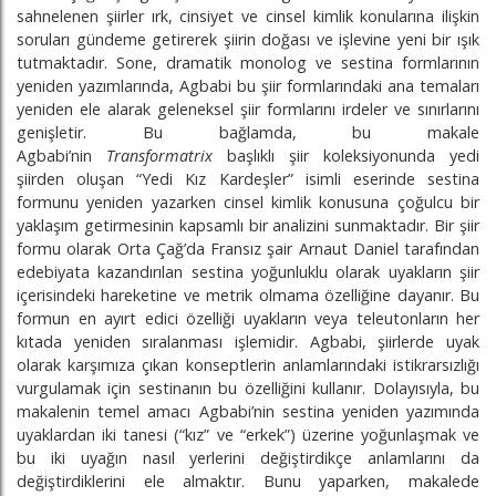
sahnelenen şiirler ırk, cinsiyet ve cinsel kimlik konularına ilişkin
soruları gündeme getirerek şiirin doğası ve işlevine yeni bir ışık
tutmaktadır. Sone, dramatik monolog ve sestina formlarının
yeniden yazımlarında, Agbabi bu şiir formlarındaki ana temaları
yeniden ele alarak geleneksel şiir formlarını irdeler ve sınırlarını
genişletir. Bu bağlamda, bu makale
Agbabi’nin
Transformatrix
başlıklı şiir koleksiyonunda yedi
şiirden oluşan “Yedi Kız Kardeşler” isimli eserinde sestina
formunu yeniden yazarken cinsel kimlik konusuna çoğulcu bir
yaklaşım getirmesinin kapsamlı bir analizini sunmaktadır. Bir şiir
formu olarak Orta Çağ’da Fransız şair Arnaut Daniel tarafından
edebiyata kazandırılan sestina yoğunluklu olarak uyakların şiir
içerisindeki hareketine ve metrik olmama özelliğine dayanır. Bu
formun en ayırt edici özelliği uyakların veya teleutonların her
kıtada yeniden sıralanması işlemidir. Agbabi, şiirlerde uyak
olarak karşımıza çıkan konseptlerin anlamlarındaki istikrarsızlığı
vurgulamak için sestinanın bu özelliğini kullanır. Dolayısıyla, bu
makalenin temel amacı Agbabi’nin sestina yeniden yazımında
uyaklardan iki tanesi (“kız” ve “erkek”) üzerine yoğunlaşmak ve
bu iki uyağın nasıl yerlerini değiştirdikçe anlamlarını da
değiştirdiklerini ele almaktır. Bunu yaparken, makalede