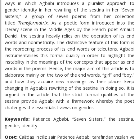
ways in which Agbabi introduces a pluralist approach to
gender identity in her rewriting of the sestina in her “Seven
Sisters,” a group of seven poems from her collection
titled
Transformatrix
. As a poetic form introduced into the
literary scene in the Middle Ages by the French poet Arnault
Daniel, the sestina heavily relies on the operation of its end
words and nonmetricity. The distinctive feature of this form is
the reordering process of its end words or teleutons. Agbabi
instrumentalises this formal quality in order to highlight the
instability in the meanings of the concepts that appear as end
words in the poems. Hence, the major aim of this article is to
elaborate mainly on the two of the end words, “girl” and “boy,”
and how they acquire new meanings as their places keep
changing in Agbabi’s rewriting of the sestina. In doing so, it is
argued in the article that the strict formal qualities of the
sestina provide Agbabi with a framework whereby the poet
challenges the essentialist views on gender.
Keywords:
Patience Agbabi, “Seven Sisters,” the sestina,
gender, identity
Öz
et:
Çağdaş İngiliz şair Patience Agbabi tarafından yazılan ve